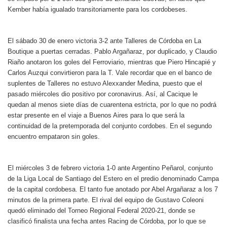
Kember había igualado transitoriamente para los cordobeses.
El sábado 30 de enero victoria 3-2 ante Talleres de Córdoba en La
Boutique a puertas cerradas.
Pablo Argañaraz, por duplicado, y Claudio
Riaño anotaron los goles del Ferroviario, mientras que Piero Hincapié y
Carlos Auzqui convirtieron para la T.
Vale recordar que en el banco de
suplentes de Talleres no estuvo Alexxander Medina, puesto que el
pasado miércoles dio positivo por coronavirus. Así, al Cacique le
quedan al menos siete días de cuarentena estricta, por lo que no podrá
estar presente en el viaje a Buenos Aires para lo que será la
continuidad de la pretemporada del conjunto cordobes.
E
n el segundo
encuentro empataron sin goles.
El miércoles 3 de febrero victoria 1-0 ante Argentino Peñarol, conjunto
de la Liga Local de Santiago del Estero en el predio denominado Campa
de la capital cordobesa. El tanto fue
anotado por Abel Argañaraz a los 7
minutos de la primera parte. El rival del equipo de Gustavo Coleoni
quedó eliminado del Torneo Regional Federal 2020-21, donde se
clasificó finalista una fecha antes Racing de Córdoba, por lo que se