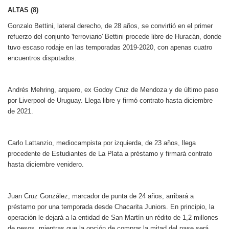
ALTAS (8)
Gonzalo Bettini, lateral derecho, de 28 años, se convirtió en el primer
refuerzo del conjunto 'ferroviario' Bettini procede libre de Huracán, donde
tuvo escaso rodaje en las temporadas 2019-2020, con apenas cuatro
encuentros disputados.
Andrés Mehring, arquero, ex Godoy Cruz de Mendoza y de último paso
por Liverpool de Uruguay. Llega libre y firmó contrato hasta diciembre
de 2021.
Carlo Lattanzio, mediocampista por izquierda, de 23 años, llega
procedente de Estudiantes de La Plata a préstamo y firmará contrato
hasta diciembre venidero.
Juan Cruz González, marcador de punta de 24 años, arribará a
préstamo por una temporada desde Chacarita Juniors. En principio, la
operación le dejará a la entidad de San Martín un rédito de 1,2 millones
de pesos, mientras que la opción de comprar la mitad del pase será