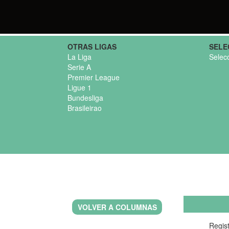
OTRAS LIGAS
SELE
La Liga
Selec
Serie A
Premier League
Ligue 1
Bundesliga
Brasileirao
VOLVER A COLUMNAS
Regist