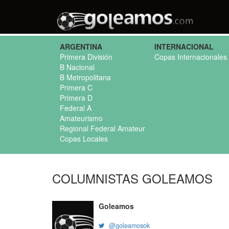
ARGENTINA
INTERNACIONAL
Primera División
Copas Internacionales
B Nacional
B Metropolitana
Primera C
Primera D
Federal A
Amateurismo
Regional Federal Amateur
Copas Locales
COLUMNISTAS GOLEAMOS
Goleamos
@goleamosok