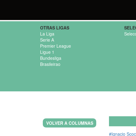
OTRAS LIGAS
SELE
La Liga
Selec
Serie A
Premier League
Ligue 1
Bundesliga
Brasileirao
VOLVER A COLUMNAS
#Ignacio Sco