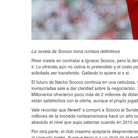
La novela de Scocco toma rumbos definitivos
River insiste en contratar a Ignacio Scocco, pero la di
ir. Lo ofrecido aún no colma lo pretendido y el costo p
solicitado ser transferido. Gallardo lo quiere si o si.
El futuro de Nacho Scocco continúa en una nebulosa, 
involucradas sale a dar claridad sobre la negociación
Millonarios ofrecieron poco más de 2 millones de dólar
están satisfechos con la oferta, aunque el propio juga
Vale recordar que Newell' s compró a Scocco al Sunde
millones de la moneda norteamericana hace un año ca
absoluto el nivel que supo ostentar cuando en 2013 vol
Por otra parte, el club rosarino aceptaría desprender
al conjunto inglés. Aunque dejar ir a un ídolo de la ins