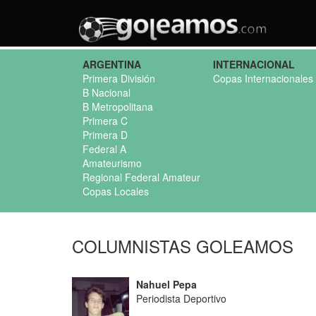
ARGENTINA
INTERNACIONAL
Primera División
Copas Internacionales
B Nacional
B Metropolitana
Primera C
Primera D
Federal A
Amateurismo
Regional Federal Amateur
Copas Locales
COLUMNISTAS GOLEAMOS
Nahuel Pepa
Periodista Deportivo