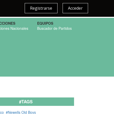
Registrarse
Acceder
CCIONES
EQUIPOS
ciones Nacionales
Buscador de Partidos
#TAGS
cco
#Newells Old Boys