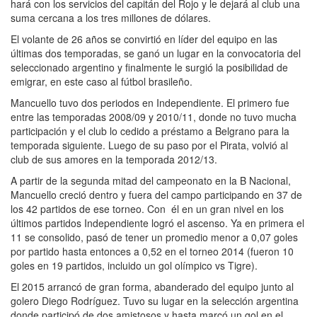
hará con los servicios del capitán del Rojo y le dejará al club una
suma cercana a los tres millones de dólares.
El volante de 26 años se convirtió en líder del equipo en las
últimas dos temporadas, se ganó un lugar en la convocatoria del
seleccionado argentino y finalmente le surgió la posibilidad de
emigrar, en este caso al fútbol brasileño.
Mancuello tuvo dos periodos en Independiente. El primero fue
entre las temporadas 2008/09 y 2010/11, donde no tuvo mucha
participación y el club lo cedido a préstamo a Belgrano para la
temporada siguiente. Luego de su paso por el Pirata, volvió al
club de sus amores en la temporada 2012/13.
A partir de la segunda mitad del campeonato en la B Nacional,
Mancuello creció dentro y fuera del campo participando en 37 de
los 42 partidos de ese torneo. Con él en un gran nivel en los
últimos partidos Independiente logró el ascenso. Ya en primera el
11 se consolido, pasó de tener un promedio menor a 0,07 goles
por partido hasta entonces a 0,52 en el torneo 2014 (fueron 10
goles en 19 partidos, incluido un gol olímpico vs Tigre).
El 2015 arrancó de gran forma, abanderado del equipo junto al
golero Diego Rodríguez. Tuvo su lugar en la selección argentina
donde participó de dos amistosos y hasta marcó un gol en el