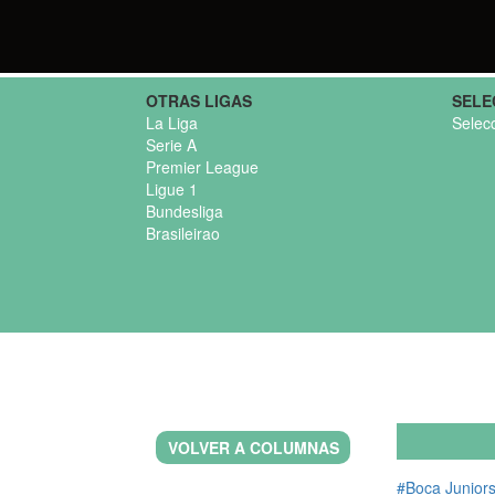
OTRAS LIGAS
SELE
La Liga
Selec
Serie A
Premier League
Ligue 1
Bundesliga
Brasileirao
VOLVER A COLUMNAS
#Boca Junior