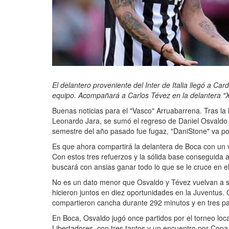
El delantero proveniente del Inter de Italia llegó a C
equipo. Acompañará a Carlos Tévez en la delantera "
Buenas noticias para el "Vasco" Arruabarrena. Tras la l
Leonardo Jara, se sumó el regreso de Daniel Osvaldo a
semestre del año pasado fue fugaz, "DaniStone" va p
Es que ahora compartirá la delantera de Boca con un
Con estos tres refuerzos y la sólida base conseguida a
buscará con ansias ganar todo lo que se le cruce en e
No es un dato menor que Osvaldo y Tévez vuelvan a s
hicieron juntos en diez oportunidades en la Juventus. 
compartieron cancha durante 292 minutos y en tres pa
En Boca, Osvaldo jugó once partidos por el torneo loca
Libertadores, con tres tantos y un encuentro por Copa