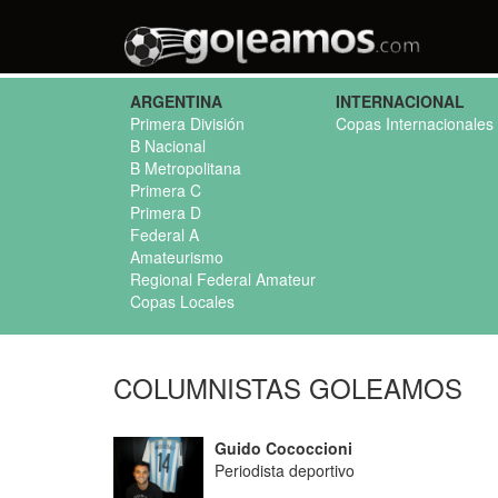
ARGENTINA
INTERNACIONAL
Primera División
Copas Internacionales
B Nacional
B Metropolitana
Primera C
Primera D
Federal A
Amateurismo
Regional Federal Amateur
Copas Locales
COLUMNISTAS GOLEAMOS
Guido Cococcioni
Periodista deportivo