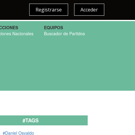
Registrarse
Acceder
CCIONES
EQUIPOS
ciones Nacionales
Buscador de Partidos
#TAGS
s
#Daniel Osvaldo