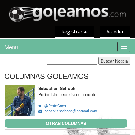
Registrarse
Acceder
Menu
Toggl
navig
COLUMNAS GOLEAMOS
Sebastian Schoch
Periodista Deportivo / Docente
@ProfeCoch
sebastianschoch@hotmail.com
OTRAS COLUMNAS