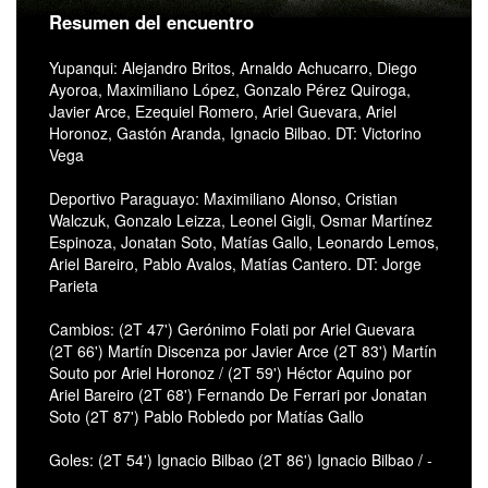
Resumen del encuentro
Yupanqui: Alejandro Britos, Arnaldo Achucarro, Diego
Ayoroa, Maximiliano López, Gonzalo Pérez Quiroga,
Javier Arce, Ezequiel Romero, Ariel Guevara, Ariel
Horonoz, Gastón Aranda, Ignacio Bilbao. DT: Victorino
Vega
Deportivo Paraguayo: Maximiliano Alonso, Cristian
Walczuk, Gonzalo Leizza, Leonel Gigli, Osmar Martínez
Espinoza, Jonatan Soto, Matías Gallo, Leonardo Lemos,
Ariel Bareiro, Pablo Avalos, Matías Cantero. DT: Jorge
Parieta
Cambios: (2T 47') Gerónimo Folati por Ariel Guevara
(2T 66') Martín Discenza por Javier Arce (2T 83') Martín
Souto por Ariel Horonoz / (2T 59') Héctor Aquino por
Ariel Bareiro (2T 68') Fernando De Ferrari por Jonatan
Soto (2T 87') Pablo Robledo por Matías Gallo
Goles: (2T 54') Ignacio Bilbao (2T 86') Ignacio Bilbao / -