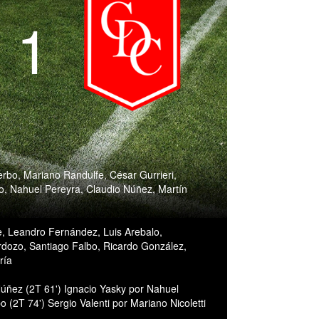
- 1
bo, Mariano Randulfe, César Gurrieri,
io, Nahuel Pereyra, Claudio Núñez, Martín
, Leandro Fernández, Luis Arebalo,
dozo, Santiago Falbo, Ricardo González,
ría
ñez (2T 61') Ignacio Yasky por Nahuel
 (2T 74') Sergio Valenti por Mariano Nicoletti