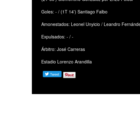
Goles: - / (1T 14') Santiago Falbo
Amonestados: Leonel Unyicio / Leandro Fernánd
Expulsados: - / -
Árbitro: José Carreras
Estadio Lorenzo Arandilla