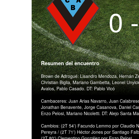
0 
Resumen del encuentro
Brown de Adrogué: Lisandro Mendoza, Hernán Zer
Christian Biglia, Mariano Gambetta, Leonel Unyic
Avalos, Pablo Casado. DT: Pablo Vicó
Cambaceres: Juan Arias Navarro, Juan Calabrese
Jonathan Benavente, Jorge Casanova, Daniel Car
Enzo Pelosi, Mariano Nicoletti. DT: Alejo Santa Ma
Cambios: (2T 54') Facundo Lemmo por Claudio Nú
Pereyra / (2T 71') Héctor Jones por Santiago Falbo
(2T 80') Clementino González por Enzo Pelosi