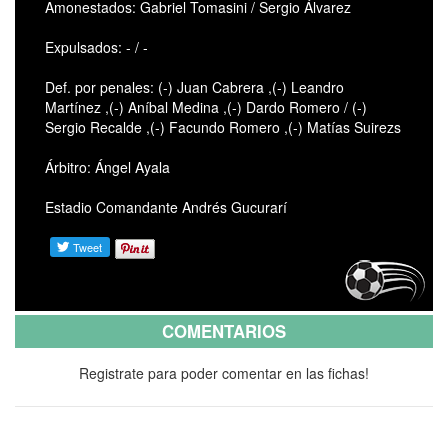
Amonestados: Gabriel Tomasini / Sergio Álvarez
Expulsados: - / -
Def. por penales: (-) Juan Cabrera ,(-) Leandro
Martínez ,(-) Aníbal Medina ,(-) Dardo Romero / (-)
Sergio Recalde ,(-) Facundo Romero ,(-) Matías Suirezs
Árbitro: Ángel Ayala
Estadio Comandante Andrés Gucurarí
COMENTARIOS
Registrate para poder comentar en las fichas!