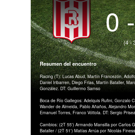
0 
(4 - 
Resumen del encuentro
Racing (T): Lucas Abud, Martín Francezón, Adolf
Daniel Iribarren, Diego Frias, Martín Bataller, Ma
González. DT: Guillermo Samso
Boca de Río Gallegos: Adelquis Rufini, Gonzalo C
Wander de Almeida, Pablo Añaños, Alejandro Mons
Emanuel Torres, Franco Vóttola. DT: Sergio Prisea
Cambios: (2T 55') Armando Mansilla por Carlos G
Bataller / (2T 51') Matías Arrúa por Nicolás Fines