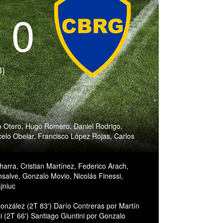
- 0
3)
o Otero, Hugo Romero, Daniel Rodrigo,
rcelo Obelar, Francisco López Rojas, Carlos
harra, Cristian Martínez, Federico Arach,
alve, Gonzalo Movio, Nicolás Finessi,
jniuc
onzález (2T 83') Darío Contreras por Martín
si (2T 66') Santiago Giuntini por Gonzalo