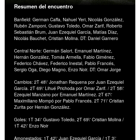
Resumen del encuentro
Banfield: German Caffa, Nahuel Yeri, Nicolás González,
Rubén Zamponi, Gustavo Toledo, Omar Zarif, Roberto
Sebastián Brum, Juan Ezequiel García, Matías Díaz,
Nicolás Bauchet, Cristian Molina. DT: Daniel Garnero
Central Norte: Germán Salort, Emanuel Martínez,
Hernán González, Tomás Armella, Fabio Giménez,
Federico Chávez, Federico Inestal, Pablo Francés,
Sergio Oga, Diego Magno, Enzo Noir. DT: Omar Jorge
Cambios: 2T 48\' Jonathan Requena por Juan Ezequiel
García. 2T 69\' Lihué Prichoda por Omar Zarif. / 2T 58\'
Ezequiel Manzano por Emanuel Martínez. 2T 67\'
Maximiliano Mompó por Pablo Francés. 2T 71\' Cristian
Zurita por Hernán González.
Goles: 1T 34\' Gustavo Toledo, 2T 69\' Cristian Molina /
1T 42\' Enzo Noir
Amonestados: 1T 42\' Juan Ezequiel García / 1T 3\'