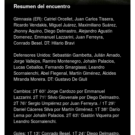
Resumen del encuentro
Gimnasia (ER): Catriel Orcellet, Juan Carlos Tissera,
Ricardo Vendakis, Miguel Juárez, Maximiliano Suárez,
Jhonny Aquino, Diego Delmastro, Alejandro Agustín
Domenez, Emmanuel Lazzarini, Juan Ferreyra,
Conrado Besel. DT: Hilario Bravi
Defensores Unidos: Sebastián Gambetta, Julián Amado,
Jorge Vallejos, Ramiro Montenegro, Johalin Palacios,
Lucas Ceballos, Fernando Smargiassi, Leandro
Scornaienchi, Abel Flegenal, Martín Giménez, Alcides
Miranda Moreira. DT: Gustavo De Giuli
Cambios: 2T 60\' Jorge Cardozo por Emmanuel
Lazzarini. 2T 71\' Silvio Giovenale por Diego Delmastro.
2T 76\' Sergio Umpiérrez por Juan Ferreyra. / 1T 29\'
Daniel Cáceres Silva por Martín Giménez. 1T 38\' Darío
Lema por Johalin Palacios. 2T 63\' Gastón Viqueira por
Leandro Scornaienchi.
Goles: 1T 13\' Conrado Besel, 1T 24\' Diego Delmastro,