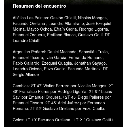
Resumen del encuentro
Atlético Las Palmas: Gastón Chiatti, Nicolás Monges,
Facundo Orellana , Leandro Altamirano, José Ezequiel
Molina, Mayco Ochoa, Efraín Gioria, Rodrigo Ligorria,
Emanuel Orquera, Emiliano Blanco, Gustavo Gotti. DT:
Leandro Chiatti
Argentino Peñarol: Daniel Machado, Sebastián Troilo,
Emanuel Tissera, Iván García, Fernando Romano,
Pablo Gallardo, Ezequiel Quaglia, Jonathan Sayago,
Leandro Oviedo, Enzo Cuello, Facundo Martínez. DT:
Sergio Allende
Cambios: 2T 47' Walter Ferrero por Nicolás Monges. 2T
48' Francisco Flores por Rodrigo Ligorria. 2T 61' Lucas
Savi por Emanuel Orquera. / 2T 45' Diego Palleres por
Emanuel Tissera. 2T 45' Ariel Juárez por Fernando
Romano. 2T 52' Gustavo Orellano por Enzo Cuello.
Goles: 1T 19' Facundo Orellana , 1T 21' Gustavo Gotti /