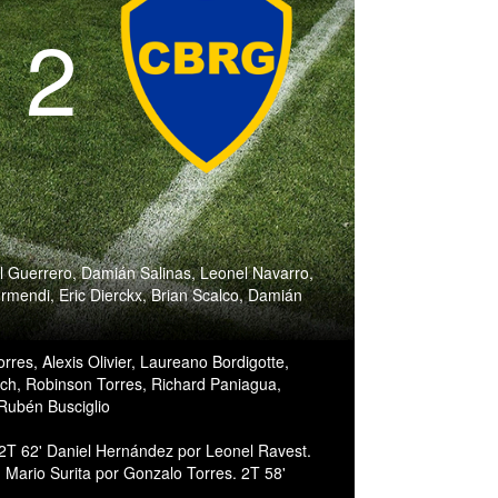
- 2
el Guerrero, Damián Salinas, Leonel Navarro,
rmendi, Eric Dierckx, Brian Scalco, Damián
es, Alexis Olivier, Laureano Bordigotte,
ech, Robinson Torres, Richard Paniagua,
Rubén Busciglio
 2T 62' Daniel Hernández por Leonel Ravest.
' Mario Surita por Gonzalo Torres. 2T 58'