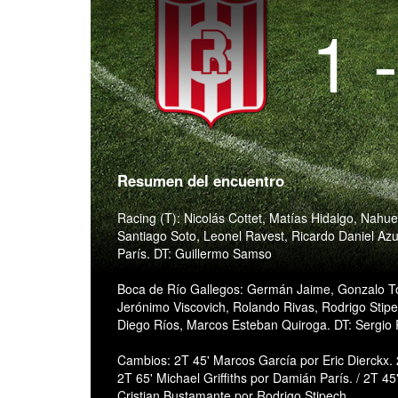
1 
Resumen del encuentro
Racing (T): Nicolás Cottet, Matías Hidalgo, Nahu
Santiago Soto, Leonel Ravest, Ricardo Daniel Azu
París. DT: Guillermo Samso
Boca de Río Gallegos: Germán Jaime, Gonzalo Torr
Jerónimo Viscovich, Rolando Rivas, Rodrigo Stip
Diego Ríos, Marcos Esteban Quiroga. DT: Sergio 
Cambios: 2T 45' Marcos García por Eric Dierckx.
2T 65' Michael Griffiths por Damián París. / 2T 45
Cristian Bustamante por Rodrigo Stipech.