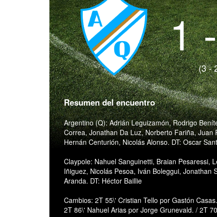
1 
(3 - 
Resumen del encuentro
Argentino (Q): Adrián Leguizamón, Rodrigo Benít
Correa, Jonathan Da Luz, Norberto Fariña, Juan 
Hernán Centurión, Nicolás Alonso. DT: Oscar San
Claypole: Nahuel Sanguinetti, Braian Pesaressi, 
Iñiguez, Nicolás Pesoa, Iván Boleggui, Jonathan 
Aranda. DT: Héctor Baillie
Cambios: 2T 55\' Cristian Tello por Gastón Casa
2T 86\' Nahuel Arias por Jorge Grunevald. / 2T 70