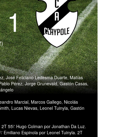
- 1
2)
ez, José Feliciano Ledesma Duarte, Matías
Pablo Pérez, Jorge Grunevald, Gastón Casas,
tángelo
Leandro Marcial, Marcos Gallego, Nicolás
Smith, Lucas Nievas, Leonel Tuinyla, Gastón
s. 2T 55\' Hugo Colman por Jonathan Da Luz.
\' Emiliano Espinola por Leonel Tuinyla. 2T