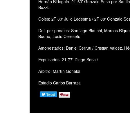
Hernán Bidegain. 2T 63' Gonzalo Sosa por Santia
Buzzi.
Goles: 2T 60' Julio Ledesma / 2T 88' Gonzalo So
Def. por penales: Santiago Bianchi, Marcos Rique
Buono, Lucio Cereseto
Amonestados: Daniel Cerruti / Cristian Valdéz, H
Expulsados: 2T 77' Diego Sosa /
Árbitro: Martín Gonaldi
Estadio Carlos Barraza