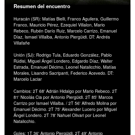
Resumen del encuentro
Huracán (SR): Matías Bielli, Franco Aguilera, Guillermo
Franco, Mauricio Pérez, Ezequiel Villalon, Mario
Rebeco, Rubén Darío Ruiz, Marcelo Carrizo, Emanuel
Díaz, Ismael Villalba, Antonio Piergüidi. DT: Andrés
Villafañe
Unión (SJ): Rodrigo Tula, Eduardo González, Pablo
Rúdisi, Miguel Ángel Londero, Edgardo Díaz, Walter
Estrada, Emanuel Décimo, Leonel Natalicchio, Matías
Morales, Lisandro Sacripanti, Federico Acevedo. DT:
Marcelo Laciar
Cambios: 2T 68' Adrián Hidalgo por Mario Rebeco. 2T
81' Nicolás Cia por Antonio Piergüidi. 2T 85' Marcos
Carrizo por Ismael Villalba. / 2T 56' Alfredo Molina por
Emanuel Décimo. 2T 75' Alexander Lucero por Miguel
Ángel Londero. 2T 78' Nahuel Olivari por Leonel
Natalicchio.
Goles: 1T 36' Antonio Piergüidi, 2T 49' Antonio