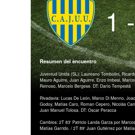
1 
Resumen del encuentro
Juventud Unida (SL): Laureano Tombolini, Ricar
Mauro Aguirre, Juan Aguirre, Enzo Imbesi, Marc
Reinoso, Marcelo Bergese. DT: Darío Tempestá
Rivadavia: Lucas De León, Marco Di Menno, Joaqu
Godoy, Matías Caro, Roman Cepero, Nicolás Cam
Juan Manuel Tolosa. DT: Oscar Peracca
Cambios: 2T 83' Patricio Landa Garza por Marcos
Matías Garrido. / 2T 89' Juan Gutiérrez por Matía