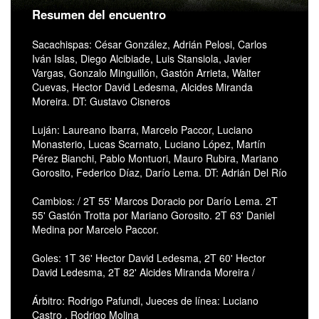
Resumen del encuentro
Sacachispas: César González, Adrián Pelosi, Carlos
Iván Islas, Diego Alcibiade, Luis Stansiola, Javier
Vargas, Gonzalo Minguillón, Gastón Arrieta, Walter
Cuevas, Hector David Ledesma, Alcides Miranda
Moreira. DT: Gustavo Cisneros
Luján: Laureano Ibarra, Marcelo Paccor, Luciano
Monasterio, Lucas Scarnato, Luciano López, Martín
Pérez Bianchi, Pablo Montuori, Mauro Rubira, Mariano
Gorosito, Federico Díaz, Darío Lema. DT: Adrián Del Río
Cambios: / 2T 55' Marcos Doracio por Darío Lema. 2T
55' Gastón Trotta por Mariano Gorosito. 2T 63' Daniel
Medina por Marcelo Paccor.
Goles: 1T 36' Hector David Ledesma, 2T 60' Hector
David Ledesma, 2T 82' Alcides Miranda Moreira /
Árbitro: Rodrigo Pafundi, Jueces de línea: Luciano
Castro , Rodrigo Molina