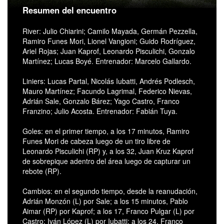
Resumen del encuentro
River: Julio Chiarini; Camilo Mayada, Germán Pezzella,
Ramiro Funes Mori, Lionel Vangioni; Guido Rodríguez,
Ariel Rojas; Juan Kaprof, Leonardo Pisculichi, Gonzalo
Martínez; Lucas Boyé. Entrenador: Marcelo Gallardo.
Liniers: Lucas Partal, Nicolás Iubatti, Andrés Podlesch,
Mauro Martínez; Facundo Lagrimal, Federico Nievas,
Adrián Sale, Gonzalo Bárez; Yago Castro, Franco
Franzino; Julio Acosta. Entrenador: Fabián Tuya.
Goles: en el primer tiempo, a los 17 minutos, Ramiro
Funes Mori de cabeza luego de un tiro libre de
Leonardo Pisculichi (RP) y, a los 32, Juan Kruz Kaprof
de sobrepique adentro del área luego de capturar un
rebote (RP).
Cambios: en el segundo tiempo, desde la reanudación,
Adrián Monzón (L) por Sale; a los 15 minutos, Pablo
Aimar (RP) por Kaprof; a los 17, Franco Pulgar (L) por
Castro; Iván López (L) por Iubatti; a los 24, Franco