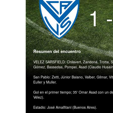
1 
Resumen del encuentro
VELEZ SARSFIELD: Chilavert, Zandoná, Trotta, S
Gómez, Bassedas, Pompei, Asad (Claudio Husaín)
San Pablo: Zetti, Júnior Baiano, Valber, Gilmar, Vi
Euller y Muller.
Gol en el primer tiempo; 35' Omar Asad con un d
Vélez).
Estadio: José Amalfitani (Buenos Aires).