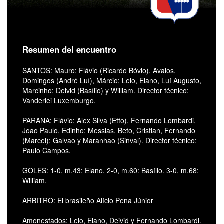
Resumen del encuentro
SANTOS: Mauro; Flávio (Ricardo Bóvio), Avalos,
Domingos (André Luí), Márcio; Lelo, Elano, Luí Augusto,
Marcinho; Deivid (Basí­lio) y William. Director técnico:
Vanderlei Luxemburgo.
PARANA: Flávio; Alex Silva (Etto), Fernando Lombardi,
Joao Paulo, Edinho; Messias, Beto, Cristian, Fernando
(Marcel); Galvao y Maranhao (Sinval). Director técnico:
Paulo Campos.
GOLES: 1-0, m.43: Elano. 2-0, m.60: Basí­lio. 3-0, m.68:
William.
ARBITRO: El brasileño Alí­cio Pena Júnior
Amonestados: Lelo, Elano, Deivid y Fernando Lombardi.