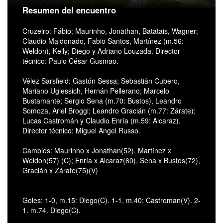
Resumen del encuentro
Cruzeiro: Fábio; Maurinho, Jonathan, Batatais, Wagner;
Claudio Maldonado, Fabio Santos, Martínez (m.56:
Weldon), Kelly; Diego y Adriano Louzada. Director
técnico: Paulo César Gusmao.
Vélez Sarsfield: Gastón Sessa; Sebastián Cubero,
Mariano Uglessich, Hernán Pellerano; Marcelo
Bustamante; Sergio Sena (m.70: Bustos), Leandro
Somoza, Ariel Broggi; Leandro Gracián (m.77: Zárate);
Lucas Castromán y Claudio Enría (m.59: Alcaraz).
Director técnico: Miguel Angel Russo.
Cambios: Maurinho x Jonathan(52), Martínez x
Weldon(57) (C); Enría x Alcaraz(60), Sena x Bustos(72),
Gracián x Zárate(75)(V)
Goles: 1-0, m.15: Diego(C). 1-1, m.40: Castroman(V). 2-
1. m.74. Diego(C).