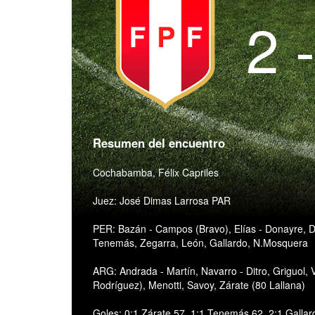
2 
Resumen del encuentro
Cochabamba, Félix Capriles
Juez: José Dimas Larrosa PAR
PER: Bazán - Campos (Bravo), Elías - Donayre, D
Tenemás, Zegarra, León, Gallardo, N.Mosquera
ARG: Andrada - Martín, Navarro - Ditro, Griguol,
Rodríguez), Menotti, Savoy, Zárate (80 Lallana)
Goles: 0:1 Zárate 57, 1:1 Tenemás 62, 2:1 Gallar