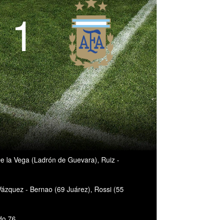
- 1
e la Vega (Ladrón de Guevara), Ruiz -
 Vázquez - Bernao (69 Juárez), Rossi (55
do 76