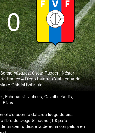
- 0
 Sergio Vázquez, Oscar Ruggeri, Néstor
río Franco – Diego Latorre (3’ st Leonardo
ía) y Gabriel Batistuta.
, Echenausi - Jaimes, Cavallo, Yantis,
, Rivas
on el pie adentro del área luego de una
iro libre de Diego Simeone (1-0 para
 de un centro desde la derecha con pelota en
na).