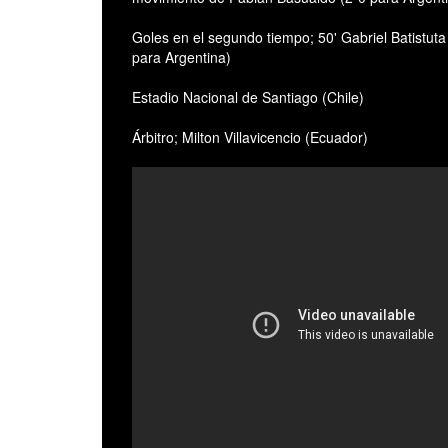
Goles en el segundo tiempo; 50' Gabriel Batistut
para Argentina)
Estadio Nacional de Santiago (Chile)
Árbitro; Milton Villavicencio (Ecuador)