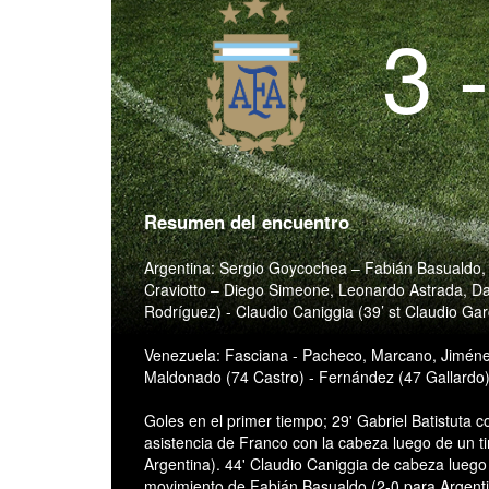
3 
Resumen del encuentro
Argentina: Sergio Goycochea – Fabián Basualdo,
Craviotto – Diego Simeone, Leonardo Astrada, Da
Rodríguez) - Claudio Caniggia (39’ st Claudio Garc
Venezuela: Fasciana - Pacheco, Marcano, Jiménez
Maldonado (74 Castro) - Fernández (47 Gallardo)
Goles en el primer tiempo; 29' Gabriel Batistuta c
asistencia de Franco con la cabeza luego de un t
Argentina). 44' Claudio Caniggia de cabeza luego
movimiento de Fabián Basualdo (2-0 para Argenti