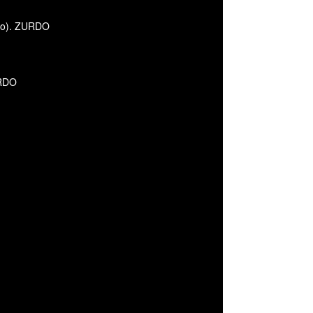
año). ZURDO
URDO