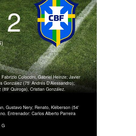
- 2
4)
Fabrizio Coloccini, Gabriel Heinze; Javier
is González (75' Andrés D'Alessandro);
(89' Quiroga), Cristian González.
Juan, Gustavo Nery; Renato, Kléberson (54'
ano. Entrenador: Carlos Alberto Parreira
. G