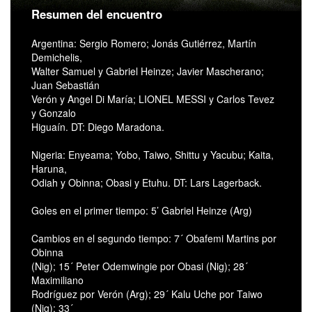
Resumen del encuentro
Argentina: Sergio Romero; Jonás Gutiérrez, Martín
Demichelis,
Walter Samuel y Gabriel Heinze; Javier Mascherano;
Juan Sebastián
Verón y Angel Di María; LIONEL MESSI y Carlos Tevez
y Gonzalo
Higuaín. DT: Diego Maradona.
Nigeria: Enyeama; Yobo, Taiwo, Shittu y Yacubu; Kaita,
Haruna,
Odiah y Obinna; Obasi y Etuhu. DT: Lars Lagerback.
Goles en el primer tiempo: 5’ Gabriel Heinze (Arg)
Cambios en el segundo tiempo: 7´ Obafemi Martins por
Obinna
(Nig); 15´ Peter Odemwingie por Obasi (Nig); 28´
Maximiliano
Rodríguez por Verón (Arg); 29´ Kalu Uche por Taiwo
(Nig); 33´