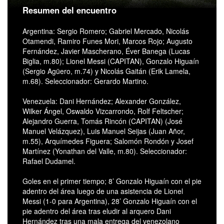
Resumen del encuentro
Argentina: Sergio Romero; Gabriel Mercado, Nicolás
Otamendi, Ramiro Funes Mori, Marcos Rojo; Augusto
Fernández, Javier Mascherano, Éver Banega (Lucas
Biglia, m.80); Lionel Messi (CAPITAN), Gonzalo Higuaín
(Sergio Agüero, m.74) y Nicolás Gaitán (Erik Lamela,
m.68). Seleccionador: Gerardo Martino.
Venezuela: Dani Hernández; Alexander González,
Wilker Ángel, Oswaldo Vizcarrondo, Rolf Feltscher;
Alejandro Guerra, Tomás Rincón (CAPITAN) (José
Manuel Velázquez), Luis Manuel Seijas (Juan Añor,
m.55), Arquímedes Figuera; Salomón Rondón y Josef
Martínez (Yonathan del Valle, m.80). Seleccionador:
Rafael Dudamel.
Goles en el primer tiempo; 8’ Gonzalo Higuaín con el pie
adentro del área luego de una asistencia de Lionel
Messi (1-0 para Argentina), 28’ Gonzalo Higuaín con el
pie adentro del área tras eludir al arquero Dani
Hernández tras una mala entrega del venezolano