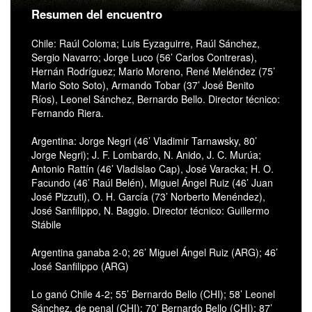
Resumen del encuentro
Chile: Raúl Coloma; Luis Eyzaguirre, Raúl Sánchez,
Sergio Navarro; Jorge Luco (56’ Carlos Contreras),
Hernán Rodríguez; Mario Moreno, René Meléndez (75’
Mario Soto Soto), Armando Tobar (37’ José Benito
Ríos), Leonel Sánchez, Bernardo Bello. Director técnico:
Fernando Riera.
Argentina: Jorge Negri (46’ Vladimir Tarnawsky, 80’
Jorge Negri); J. F. Lombardo, N. Anido, J. C. Murúa;
Antonio Rattín (46’ Vladislao Cap), José Varacka; H. O.
Facundo (46’ Raúl Belén), Miguel Ángel Ruiz (46’ Juan
José Pizzuti), O. H. García (73’ Norberto Menéndez),
José Sanfilippo, N. Baggio. Director técnico: Guillermo
Stábile
Argentina ganaba 2-0; 26’ Miguel Ángel Ruiz (ARG); 46’
José Sanfilippo (ARG)
Lo ganó Chile 4-2; 55’ Bernardo Bello (CHI); 58’ Leonel
Sánchez, de penal (CHI); 70’ Bernardo Bello (CHI); 87’