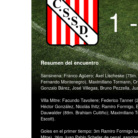
1 
Resumen del encuentro
Sansinena: Franco Agüero; Axel Lischeske (75m. 
Fernando Montenegro), Maximiliano Tormann, Cri
Gonzalo Bárez, José Villegas, Bruno Pezzella, Ju
Villa Mitre: Facundo Tavoliere; Federico Tanner 
Héctor González, Nicolás Ihitz; Ramiro Formigo,
Dauwalder (89m. Brahiam Cuitiño); Maximiliano Tu
Escott).
Goles en el primer tiempo: 3m Ramiro Formigo lue
Mitre), 26m Juan Pablo Schefer de penal, sancion