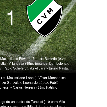
- 1
Maximiliano Bowen), Patricio Berardo (93m.
stian Villanueva (45m. Emanuel Dambolena);
an Pablo Schefer; Gabriel Jara y Bruno Nasta.
(21m. Maximiliano López), Víctor Manchafico,
 Enzo González, Leonardo López, Fabián
nessi y Carlos Herrera (83m. Patricio
go de un centro de Tunessi (1-0 para Villa
ado por mano de Ihitz (1-1 para Sansinena).