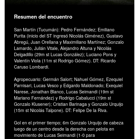
Resumen del encuentro
San Martín (Tucumán): Pedro Fernández; Emiliano
Purita (inicio del ST ingresó Nicolás Giménez), Gustavo
Abregú, Juan Orellana y Maximiliano Martínez; Gonzalo
Lamardo, Julián Vitale, Alejandro Altuna y Nicolás
Delgadillo (29m st Lucas González); Luciano Pons y
Valentín Viola (11m st Rodrigo Gómez). DT: Ricardo
Caruso Lombardi.
Agropecuario: Germán Salort; Nahuel Gómez, Ezequiel
Parnisari, Lucas Vesco y Edgardo Maldonado; Exequiel
Narese, Jonathan Blanco, Lucas Seimandi (19m st
Mariano Fernández) y Rodrigo Cabalucci (19m st
Gonzalo Klusener); Cristian Barinaga y Gonzalo Urquijo
(15m st Nicolás Talpone). DT: Felipe De la Riva.
Gol en el primer tiempo; 6m Gonzalo Urquijo de cabeza
luego de un centro desde la derecha con pelota en
movimiento de Lucas Seimandi (1-0 para