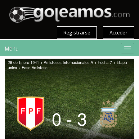
Registrarse
Acceder
Menu
Toggl
navig
29 de Enero 1941 > Amistosos Internacionales A > Fecha 7 > Etapa
única > Fase Amistoso
0 - 3