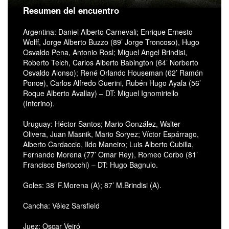
Resumen del encuentro
Argentina: Daniel Alberto Carnevali; Enrique Ernesto
Wolff, Jorge Alberto Buzzo (89’ Jorge Troncoso), Hugo
Osvaldo Pena, Antonio Rosl; Miguel Angel Brindisi,
Roberto Telch, Carlos Alberto Babington (64’ Norberto
Osvaldo Alonso); René Orlando Houseman (62’ Ramón
Ponce), Carlos Alfredo Guerini, Rubén Hugo Ayala (56’
Roque Alberto Avallay) – DT: Miguel Ignomiriello
(Interino).
Uruguay: Héctor Santos; Mario González, Walter
Olivera, Juan Masnik, Mario Soryez; Víctor Espárrago,
Alberto Cardaccio, Ildo Maneiro; Luis Alberto Cubilla,
Fernando Morena (77’ Omar Rey), Romeo Corbo (81’
Francisco Bertocchi) – DT: Hugo Bagnulo.
Goles: 38’ F.Morena (A); 87’ M.Brindisi (A).
Cancha: Vélez Sarsfield
Juez: Oscar Veiró