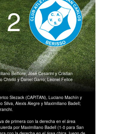
- 2
iano Belfiore, José Cesarini y Cristian
 Chiviló y Daniel Garro; Leonel Felice
erico Slezack (CAPITAN), Luciano Machín y
 Silva, Alexis Alegre y Maximiliano Badell;
ranchi.
va de primera con la derecha en el área
zquierda por Maximiliano Badell (1-0 para San
era con la derecha en el área chica, luego de