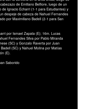
cabezazo de Emiliano Belfiore, luego de un
 de Ignacio Echarri (1-1 para Estudiantes) y
e un despeje de cabeza de Nahuel Fernandes
tado por Maximiliano Badell (2-1 para San
arri por Ismael Zapata (E); 16m. Lucas
Nahuel Fernandes Silva por Pablo Miranda
anese (SC) y Gonzalo Raverta por Juan
i Badell (SC) y Nahuel Molina por Matías
ón (E).
uan Saborido