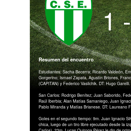
1 
Resumen del encuentro
Estudiantes: Sacha Becerra; Ricardo Valdeón, Emil
Gorgerino; Ismael Zapata, Agustín Briones, Franco
(CAPITAN) y Federico Vasilchik. DT: Hugo Garelli.
San Carlos: Rodrigo Benítez; Juan Saborido, Fed
Raúl Iberbia; Alan Matías Samaniego, Juan Ignacio
Pablo Miranda y Matías Brianese. DT: Laureano F
Goles en el segundo tiempo: 9m. Juan Ignacio Sil
chica, luego de un tiro libre ejecutado desde la i
Carlos), 23m. Lucas Quiroga Pérez le dio de prim