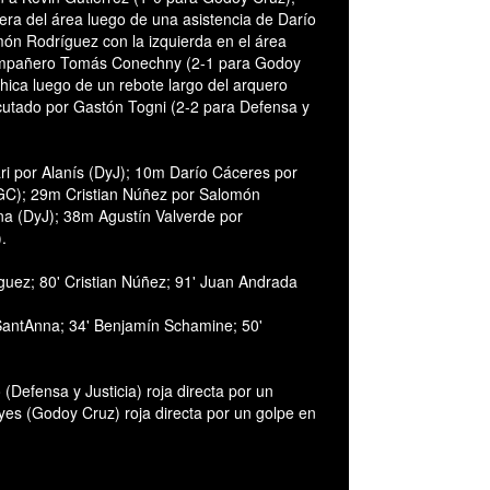
ra del área luego de una asistencia de Darío
ón Rodríguez con la izquierda en el área
compañero Tomás Conechny (2-1 para Godoy
ica luego de un rebote largo del arquero
cutado por Gastón Togni (2-2 para Defensa y
i por Alanís (DyJ); 10m Darío Cáceres por
GC); 29m Cristian Núñez por Salomón
a (DyJ); 38m Agustín Valverde por
.
ez; 80' Cristian Núñez; 91' Juan Andrada
SantAnna; 34' Benjamín Schamine; 50'
Defensa y Justicia) roja directa por un
s (Godoy Cruz) roja directa por un golpe en