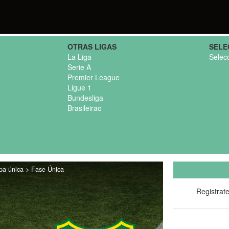
OTRAS LIGAS
SELE
La Liga
Selec
Serie A
Premier League
Ligue 1
Bundesliga
Brasileirao
apa única > Fase Única
Registrat