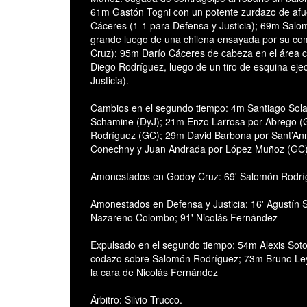
61m Gastón Togni con un potente zurdazo de afue
Cáceres (1-1 para Defensa y Justicia); 69m Salom
grande luego de una chilena ensayada por su 
Cruz); 95m Darío Cáceres de cabeza en el área ch
Diego Rodríguez, luego de un tiro de esquina eje
Justicia).
Cambios en el segundo tiempo: 4m Santiago Solar
Schamine (DyJ); 21m Enzo Larrosa por Abrego (
Rodríguez (GC); 29m David Barbona por Sant’Ann
Conechny y Juan Andrada por López Muñoz (GC)
Amonestados en Godoy Cruz: 69' Salomón Rodrígu
Amonestados en Defensa y Justicia: 16' Agustín 
Nazareno Colombo; 91' Nicolás Fernández
Expulsado en el segundo tiempo: 54m Alexis Soto (
codazo sobre Salomón Rodríguez; 73m Bruno Leye
la cara de Nicolás Fernández
Árbitro: Silvio Trucco.