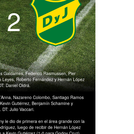
- 2
s Galdames, Federico Rasmussen, Pier
o Leyes, Roberto Fernández y Hernán López
: Daniel Oldrá.
ant’Anna, Nazareno Colombo, Santiago Ramos
, Kevin Gutiérrez, Benjamín Schamine y
 DT: Julio Vaccari.
 le dio de primera en el área grande con la
odríguez, luego de recibir de Hernán López
n a Kevin Gutiérrez (1-0 para Godoy Cruz),