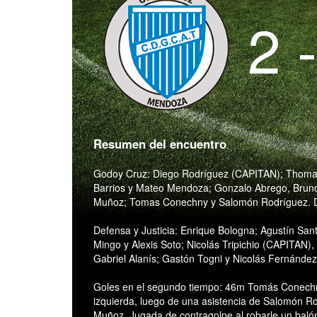
2 
Resumen del encuentro
Godoy Cruz: Diego Rodríguez (CAPITAN); Thoma
Barrios y Mateo Mendoza; Gonzalo Abrego, Brun
Muñoz; Tomas Conechny y Salomón Rodríguez. DT
Defensa y Justicia: Enrique Bologna; Agustín S
Mingo y Alexis Soto; Nicolás Tripichio (CAPITAN)
Gabriel Alanís; Gastón Togni y Nicolás Fernández.
Goles en el segundo tiempo: 46m Tomás Conechny
izquierda, luego de una asistencia de Salomón R
Muñoz. Jugada de contragolpe al robarle un baló