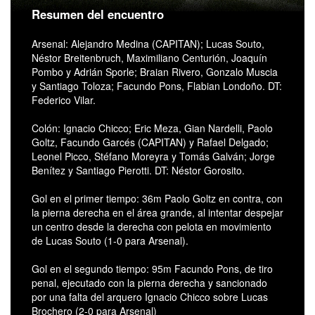
Resumen del encuentro
Arsenal: Alejandro Medina (CAPITAN); Lucas Souto,
Néstor Breitenbruch, Maximiliano Centurión, Joaquín
Pombo y Adrián Sporle; Braian Rivero, Gonzalo Muscia
y Santiago Toloza; Facundo Pons, Flabian Londoño. DT:
Federico Vilar.
Colón: Ignacio Chicco; Eric Meza, Gian Nardelli, Paolo
Goltz, Facundo Garcés (CAPITAN) y Rafael Delgado;
Leonel Picco, Stéfano Moreyra y Tomás Galván; Jorge
Benítez y Santiago Pierotti. DT: Néstor Gorosito.
Gol en el primer tiempo: 36m Paolo Goltz en contra, con
la pierna derecha en el área grande, al intentar despejar
un centro desde la derecha con pelota en movimiento
de Lucas Souto (1-0 para Arsenal).
Gol en el segundo tiempo: 95m Facundo Pons, de tiro
penal, ejecutado con la pierna derecha y sancionado
por una falta del arquero Ignacio Chicco sobre Lucas
Brochero (2-0 para Arsenal)