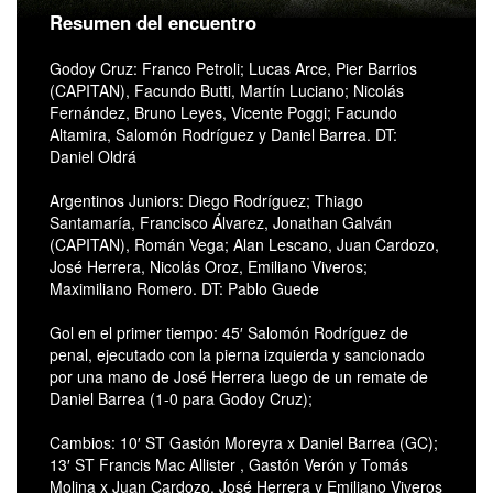
Resumen del encuentro
Godoy Cruz: Franco Petroli; Lucas Arce, Pier Barrios
(CAPITAN), Facundo Butti, Martín Luciano; Nicolás
Fernández, Bruno Leyes, Vicente Poggi; Facundo
Altamira, Salomón Rodríguez y Daniel Barrea. DT:
Daniel Oldrá
Argentinos Juniors: Diego Rodríguez; Thiago
Santamaría, Francisco Álvarez, Jonathan Galván
(CAPITAN), Román Vega; Alan Lescano, Juan Cardozo,
José Herrera, Nicolás Oroz, Emiliano Viveros;
Maximiliano Romero. DT: Pablo Guede
Gol en el primer tiempo: 45′ Salomón Rodríguez de
penal, ejecutado con la pierna izquierda y sancionado
por una mano de José Herrera luego de un remate de
Daniel Barrea (1-0 para Godoy Cruz);
Cambios: 10′ ST Gastón Moreyra x Daniel Barrea (GC);
13′ ST Francis Mac Allister , Gastón Verón y Tomás
Molina x Juan Cardozo, José Herrera y Emiliano Viveros