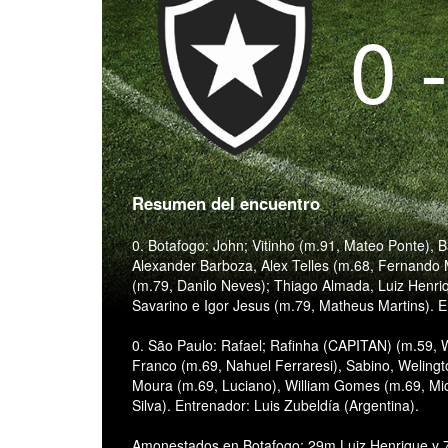
0 
Resumen del encuentro
0. Botafogo: John; Vitinho (m.91, Mateo Ponte), 
Alexander Barboza, Alex Telles (m.68, Fernando 
(m.79, Danilo Neves); Thiago Almada, Luiz Henriq
Savarino e Igor Jesus (m.79, Matheus Martins). E
0. São Paulo: Rafael; Rafinha (CAPITAN) (m.59, W
Franco (m.69, Nahuel Ferraresi), Sabino, Welingt
Moura (m.69, Luciano), William Gomes (m.69, Mic
Silva). Entrenador: Luis Zubeldía (Argentina).
Amonestados en Botafogo: 29m Luiz Henrique y 