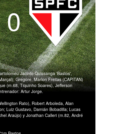
- 0
Bartolomeu Jacinto Quissanga 'Bastos',
Marçal); Gregore, Marlon Freitas (CAPITAN)
ue (m.68, Tiquinho Soares), Jefferson
ntrenador: Artur Jorge.
ellington Rato), Robert Arboleda, Alan
on; Luiz Gustavo, Damián Bobadilla; Lucas
hel Araújo) y Jonathan Calleri (m.82, André
71m Bastos