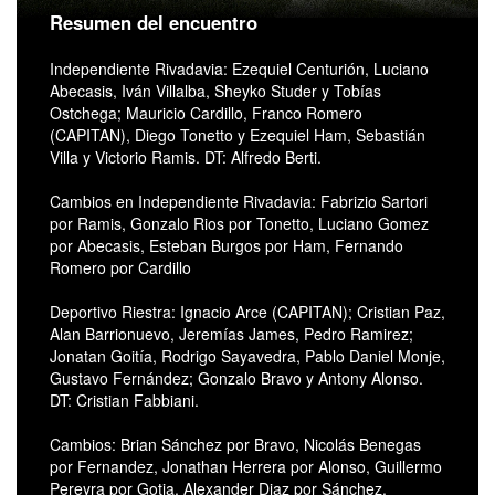
Resumen del encuentro
Independiente Rivadavia: Ezequiel Centurión, Luciano
Abecasis, Iván Villalba, Sheyko Studer y Tobías
Ostchega; Mauricio Cardillo, Franco Romero
(CAPITAN), Diego Tonetto y Ezequiel Ham, Sebastián
Villa y Victorio Ramis. DT: Alfredo Berti.
Cambios en Independiente Rivadavia: Fabrizio Sartori
por Ramis, Gonzalo Rios por Tonetto, Luciano Gomez
por Abecasis, Esteban Burgos por Ham, Fernando
Romero por Cardillo
Deportivo Riestra: Ignacio Arce (CAPITAN); Cristian Paz,
Alan Barrionuevo, Jeremías James, Pedro Ramirez;
Jonatan Goitía, Rodrigo Sayavedra, Pablo Daniel Monje,
Gustavo Fernández; Gonzalo Bravo y Antony Alonso.
DT: Cristian Fabbiani.
Cambios: Brian Sánchez por Bravo, Nicolás Benegas
por Fernandez, Jonathan Herrera por Alonso, Guillermo
Pereyra por Gotia, Alexander Diaz por Sánchez.