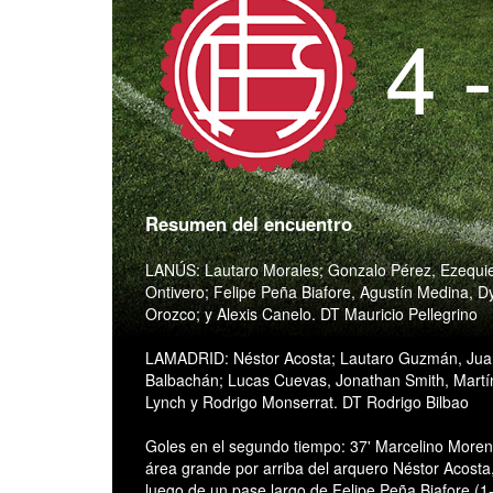
4 
Resumen del encuentro
LANÚS: Lautaro Morales; Gonzalo Pérez, Ezequie
Ontivero; Felipe Peña Biafore, Agustín Medina, 
Orozco; y Alexis Canelo. DT Mauricio Pellegrino
LAMADRID: Néstor Acosta; Lautaro Guzmán, Jua
Balbachán; Lucas Cuevas, Jonathan Smith, Martín
Lynch y Rodrigo Monserrat. DT Rodrigo Bilbao
Goles en el segundo tiempo: 37' Marcelino Moreno
área grande por arriba del arquero Néstor Acosta
luego de un pase largo de Felipe Peña Biafore (1