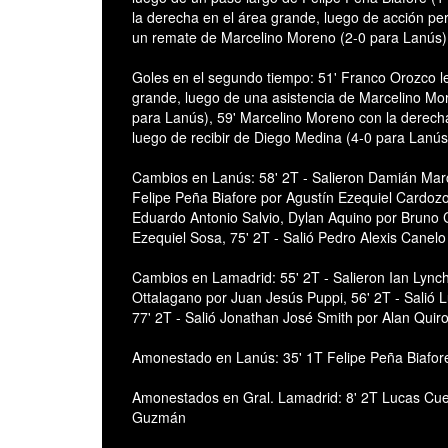
la derecha en el área grande, luego de acción per
un remate de Marcelino Moreno (2-0 para Lanús)
Goles en el segundo tiempo: 51' Franco Orozco le
grande, luego de una asistencia de Marcelino Mor
para Lanús), 59' Marcelino Moreno con la derecha
luego de recibir de Diego Medina (4-0 para Lanús
Cambios en Lanús: 58' 2T - Salieron Damián Ma
Felipe Peña Biafore por Agustín Ezequiel Cardozo
Eduardo Antonio Salvio, Dylan Aquino por Bruno 
Ezequiel Sosa, 75' 2T - Salió Pedro Alexis Canelo
Cambios en Lamadrid: 55' 2T - Salieron Ian Lync
Ottalagano por Juan Jesús Puppi, 56' 2T - Salió
77' 2T - Salió Jonathan José Smith por Alan Quir
Amonestado en Lanús: 35' 1T Felipe Peña Biafor
Amonestados en Gral. Lamadrid: 8' 2T Lucas Cuev
Guzmán