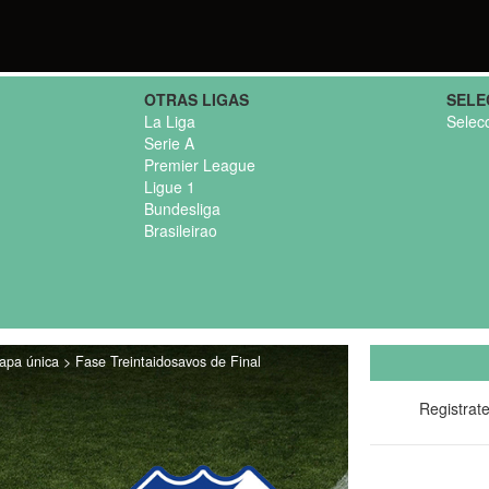
OTRAS LIGAS
SELE
La Liga
Selec
Serie A
Premier League
Ligue 1
Bundesliga
Brasileirao
pa única > Fase Treintaidosavos de Final
Registrat