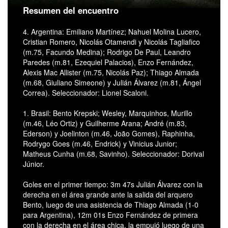
Resumen del encuentro
4. Argentina: Emiliano Martínez; Nahuel Molina Lucero,
Cristian Romero, Nicolás Otamendi y Nicolás Tagliafico
(m.75, Facundo Medina); Rodrigo De Paul, Leandro
Paredes (m.81, Ezequiel Palacios), Enzo Fernández,
Alexis Mac Allister (m.75, Nicolás Paz); Thiago Almada
(m.68, Giuliano Simeone) y Julián Álvarez (m.81, Ángel
Correa). Seleccionador: Lionel Scaloni.
1. Brasil: Bento Krepski; Wesley, Marquinhos, Murillo
(m.46, Léo Ortiz) y Guilherme Arana; André (m.83,
Ederson) y Joelinton (m.46, João Gomes), Raphinha,
Rodrygo Goes (m.46, Endrick) y Vinicius Junior;
Matheus Cunha (m.68, Savinho). Seleccionador: Dorival
Júnior.
Goles en el primer tiempo: 3m 47s Julián Álvarez con la
derecha en el área grande ante la salida del arquero
Bento, luego de una asistencia de Thiago Almada (1-0
para Argentina), 12m 01s Enzo Fernández de primera
con la derecha en el área chica, la empujó luego de una