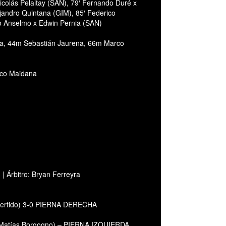
icolás Pelaitay (SAN), 79′ Fernando Duré x
jandro Quintana (GIM), 85′ Federico
o Anselmo x Edwin Pernia (SAN)
a, 44m Sebastián Jaurena, 66m Marco
sco Maidana
 | Árbitro: Bryan Ferreyra
nvertido) 3-0 PIERNA DERECHA
or Matías Borgogno) – PIERNA IZQUIERDA