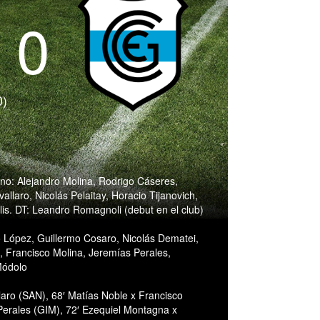
- 0
0)
: Alejandro Molina, Rodrigo Cáseres,
laro, Nicolás Pelaitay, Horacio Tijanovich,
is. DT: Leandro Romagnoli (debut en el club)
 López, Guillermo Cosaro, Nicolás Dematei,
, Francisco Molina, Jeremías Perales,
Módolo
aro (SAN), 68′ Matías Noble x Francisco
Perales (GIM), 72′ Ezequiel Montagna x