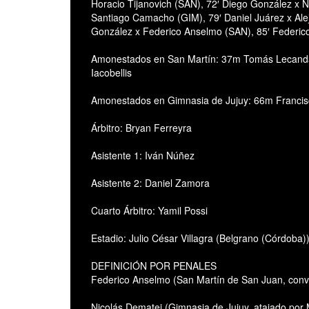
Horacio Tijanovich (SAN), 72′ Diego González x N
Santiago Camacho (GIM), 79′ Daniel Juárez x Ale
González x Federico Anselmo (SAN), 85′ Federic
Amonestados en San Martín: 37m Tomás Lecand
Iacobellis
Amonestados en Gimnasia de Jujuy: 66m Franci
Árbitro: Bryan Ferreyra
Asistente 1: Iván Núñez
Asistente 2: Daniel Zamora
Cuarto Árbitro: Yamil Possi
Estadio: Julio César Villagra (Belgrano (Córdoba))
DEFINICIÓN POR PENALES
Federico Anselmo (San Martín de San Juan, co
Nicolás Dematei (Gimnasia de Jujuy, atajado p