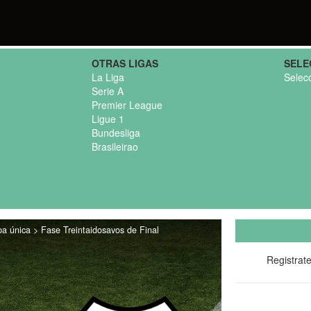
OTRAS LIGAS
SELE
La Liga
Selec
Serie A
Premier League
Ligue 1
Bundesliga
Brasileirao
a única > Fase Treintaidosavos de Final
Registrat