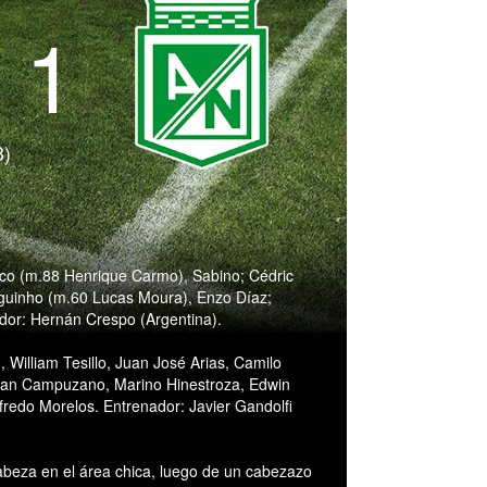
- 1
3)
anco (m.88 Henrique Carmo), Sabino; Cédric
iguinho (m.60 Lucas Moura), Enzo Díaz;
ador: Hernán Crespo (Argentina).
 William Tesillo, Juan José Arias, Camilo
man Campuzano, Marino Hinestroza, Edwin
redo Morelos. Entrenador: Javier Gandolfi
abeza en el área chica, luego de un cabezazo