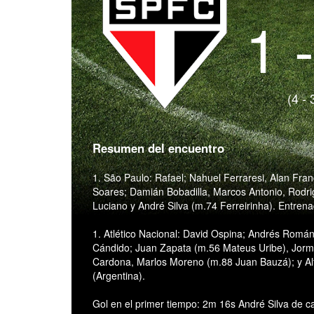
1 
(4 - 
Resumen del encuentro
1. São Paulo: Rafael; Nahuel Ferraresi, Alan Fr
Soares; Damián Bobadilla, Marcos Antonio, Rodr
Luciano y André Silva (m.74 Ferreirinha). Entren
1. Atlético Nacional: David Ospina; Andrés Román,
Cándido; Juan Zapata (m.56 Mateus Uribe), Jor
Cardona, Marlos Moreno (m.88 Juan Bauzá); y Alf
(Argentina).
Gol en el primer tiempo: 2m 16s André Silva de c