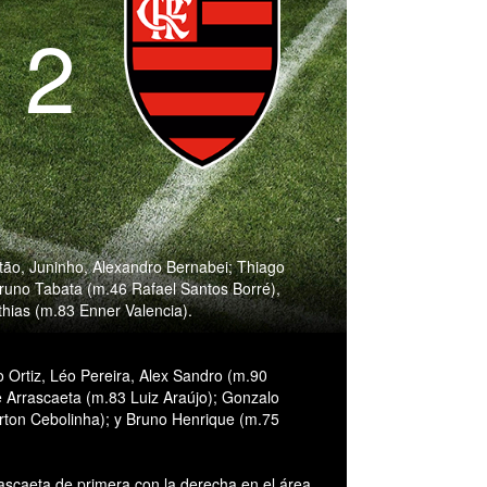
- 2
Vitão, Juninho, Alexandro Bernabei; Thiago
runo Tabata (m.46 Rafael Santos Borré),
thias (m.83 Enner Valencia).
o Ortiz, Léo Pereira, Alex Sandro (m.90
e Arrascaeta (m.83 Luiz Araújo); Gonzalo
rton Cebolinha); y Bruno Henrique (m.75
ascaeta de primera con la derecha en el área