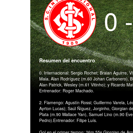
0 
Resumen del encuentro
0. Internacional: Sergio Rochet; Braian Aguirre, 
Maia, Alan Rodríguez (m.60 Johan Carbonero), B
Alan Patrick, Wesley (m.61 Vitinho); y Ricardo Ma
Entrenador: Roger Machado.
2. Flamengo: Agustín Rossi; Guillermo Varela, Lé
Ayrton Lucas); Saúl Ñíguez, Jorginho, Giorgian d
Plata (m.90 Wallace Yan), Samuel Lino (m.90 Eve
Pedro).Entrenador: Filipe Luís.
Gol en el primer tiempo: 26m 55s Giorgian de Arr