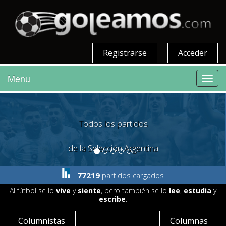
Registrarse
Acceder
Menu
Toggl
navig
Mirá el detalle de cada partido
del fútbol argentino en Goleamos
77219
partidos cargados
Al fútbol se lo
vive
y
siente
, pero también se lo
lee
,
estudia
y
escribe
.
Columnistas
Columnas