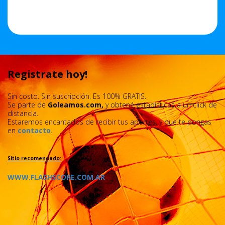
Registrate hoy!
Sin costo. Sin suscripción. Es 100% GRATIS.
Se parte de
Goleamos.com,
y obtené estadísticas a un click de
distancia.
Estaremos encantados de recibir tus aportes, y que te pongas
en
contacto
.
Sitio recomendado:
WWW.FLASHSCORE.COM.AR