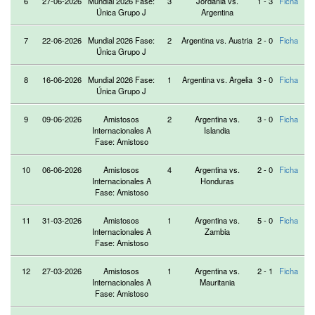
6
27-06-2026
Mundial 2026 Fase:
3
Jordania vs.
1 - 3
Ficha
Única Grupo J
Argentina
7
22-06-2026
Mundial 2026 Fase:
2
Argentina vs. Austria
2 - 0
Ficha
Única Grupo J
8
16-06-2026
Mundial 2026 Fase:
1
Argentina vs. Argelia
3 - 0
Ficha
Única Grupo J
9
09-06-2026
Amistosos
2
Argentina vs.
3 - 0
Ficha
Internacionales A
Islandia
Fase: Amistoso
10
06-06-2026
Amistosos
4
Argentina vs.
2 - 0
Ficha
Internacionales A
Honduras
Fase: Amistoso
11
31-03-2026
Amistosos
1
Argentina vs.
5 - 0
Ficha
Internacionales A
Zambia
Fase: Amistoso
12
27-03-2026
Amistosos
1
Argentina vs.
2 - 1
Ficha
Internacionales A
Mauritania
Fase: Amistoso