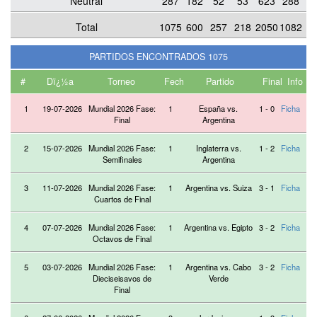
Neutral
287
182
52
53
623
288
Total
1075
600
257
218
2050
1082
PARTIDOS ENCONTRADOS 1075
#
Dï¿½a
Torneo
Fecha
Partido
Final
Info
1
19-07-2026
Mundial 2026 Fase:
1
España vs.
1 - 0
Ficha
Final
Argentina
2
15-07-2026
Mundial 2026 Fase:
1
Inglaterra vs.
1 - 2
Ficha
Semifinales
Argentina
3
11-07-2026
Mundial 2026 Fase:
1
Argentina vs. Suiza
3 - 1
Ficha
Cuartos de Final
4
07-07-2026
Mundial 2026 Fase:
1
Argentina vs. Egipto
3 - 2
Ficha
Octavos de Final
5
03-07-2026
Mundial 2026 Fase:
1
Argentina vs. Cabo
3 - 2
Ficha
Dieciseisavos de
Verde
Final