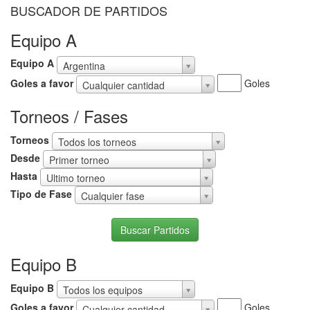
BUSCADOR DE PARTIDOS
Equipo A
Equipo A
Argentina
Goles
Goles a favor
Goles
Cualquier cantidad
a
favor
Torneos / Fases
Torneos
Todos los torneos
Desde
Desde
Primer torneo
Hasta
Hasta
Ultimo torneo
Tipo
Tipo de Fase
Cualquier fase
de
Fase
Buscar Partidos
Equipo B
Equipo B
Todos los equipos
Goles
Goles a favor
Goles
Cualquier cantidad