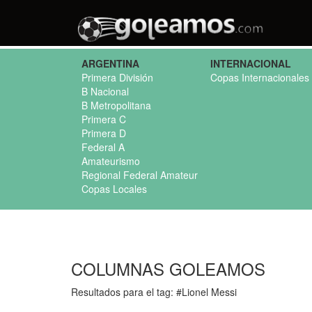
ARGENTINA
INTERNACIONAL
Primera División
Copas Internacionales
B Nacional
B Metropolitana
Primera C
Primera D
Federal A
Amateurismo
Regional Federal Amateur
Copas Locales
COLUMNAS GOLEAMOS
Resultados para el tag: #Lionel Messi