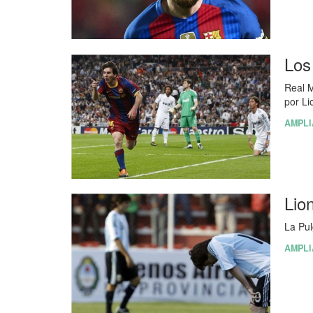
Los
Real M
por Li
AMPLI
Lio
La Pul
AMPLI