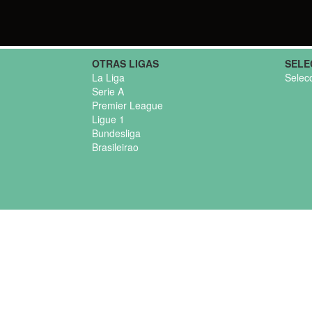
OTRAS LIGAS
SELE
La Liga
Selec
Serie A
Premier League
Ligue 1
Bundesliga
Brasileirao