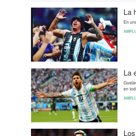
La 
En una
AMPLI
La 
Gustav
en tod
AMPLI
Los