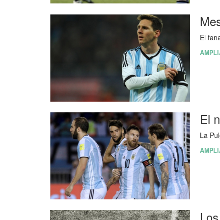
Mes
El fan
AMPLI
El 
La Pul
AMPLI
Los