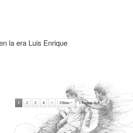
1
2
3
4
>
Ultimo >
1 Paginas de 4