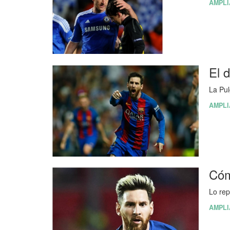
AMPLI
El 
La Pul
AMPLI
Cóm
Lo re
AMPLI